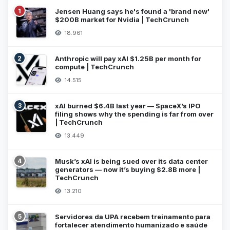
1
Jensen Huang says he's found a 'brand new'
$200B market for Nvidia | TechCrunch
18.961
2
Anthropic will pay xAI $1.25B per month for
compute | TechCrunch
14.515
3
xAI burned $6.4B last year — SpaceX’s IPO
filing shows why the spending is far from over
| TechCrunch
13.449
4
Musk’s xAI is being sued over its data center
generators — now it’s buying $2.8B more |
TechCrunch
13.210
5
Servidores da UPA recebem treinamento para
fortalecer atendimento humanizado e saúde