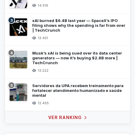
14.519
3
xAI burned $6.4B last year — SpaceX’s IPO
filing shows why the spending is far from over
| TechCrunch
13.451
4
Musk’s xAI is being sued over its data center
generators — now it’s buying $2.8B more |
TechCrunch
13.222
5
Servidores da UPA recebem treinamento para
fortalecer atendimento humanizado e saúde
mental
12.455
VER RANKING