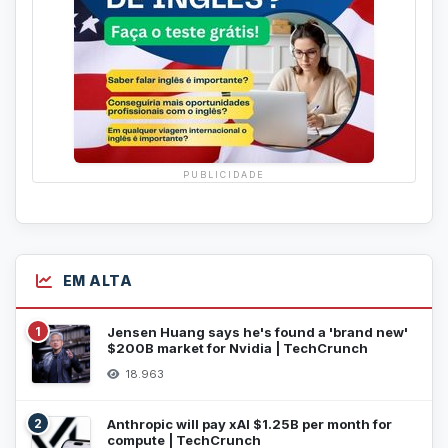
PUBLICIDADE
EM ALTA
1
Jensen Huang says he's found a 'brand new'
$200B market for Nvidia | TechCrunch
18.963
2
Anthropic will pay xAI $1.25B per month for
compute | TechCrunch