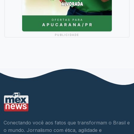
PUBLICIDADE
Conectando você aos fatos que transformam o Brasil e
o mundo. Jornalismo com ética, agilidade e