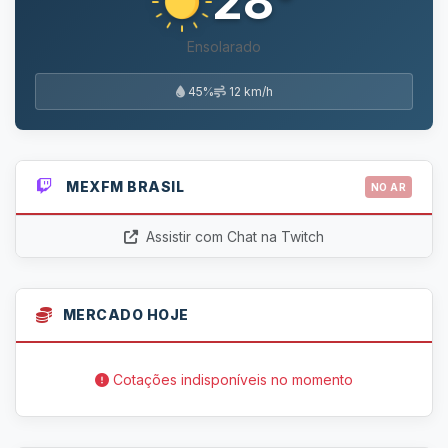
28°
Ensolarado
45%
12 km/h
MEXFM BRASIL
NO AR
Assistir com Chat na Twitch
MERCADO HOJE
Cotações indisponíveis no momento