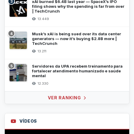
3
xAI burned $6.4B last year — SpaceX’s IPO
filing shows why the spending is far from over
| TechCrunch
13.449
4
Musk’s xAI is being sued over its data center
generators — now it’s buying $2.8B more |
TechCrunch
13.211
5
Servidores da UPA recebem treinamento para
fortalecer atendimento humanizado e saúde
mental
12.330
VER RANKING
VÍDEOS