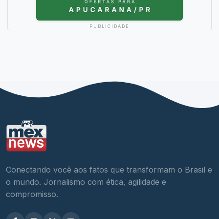
PUBLICIDADE
Conectando você aos fatos que transformam o Brasil e
o mundo. Jornalismo com ética, agilidade e
compromisso.