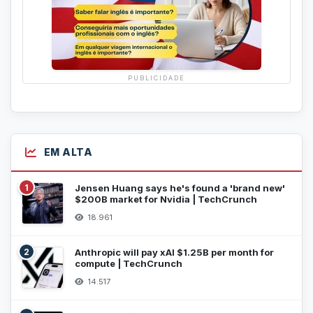
PUBLICIDADE
EM ALTA
1
Jensen Huang says he's found a 'brand new'
$200B market for Nvidia | TechCrunch
18.961
2
Anthropic will pay xAI $1.25B per month for
compute | TechCrunch
14.517