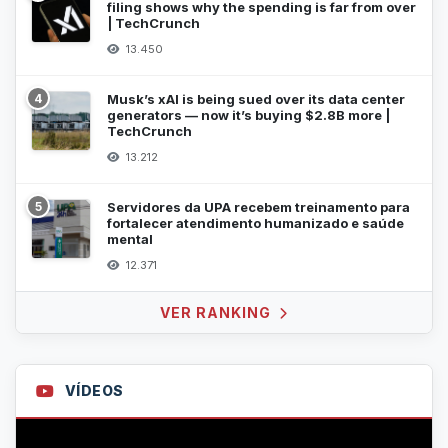
filing shows why the spending is far from over
| TechCrunch
13.450
4
Musk’s xAI is being sued over its data center
generators — now it’s buying $2.8B more |
TechCrunch
13.212
5
Servidores da UPA recebem treinamento para
fortalecer atendimento humanizado e saúde
mental
12.371
VER RANKING
VÍDEOS