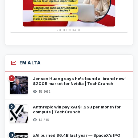
PUBLICIDADE
EM ALTA
1
Jensen Huang says he's found a 'brand new'
$200B market for Nvidia | TechCrunch
18.962
2
Anthropic will pay xAI $1.25B per month for
compute | TechCrunch
14.519
3
xAI burned $6.4B last year — SpaceX’s IPO