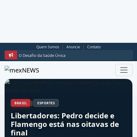
Quem Somos
|
Anuncie
|
Contato
O Desafio da Saúde Única
|
BRASIL
ESPORTES
Libertadores: Pedro decide e
Flamengo está nas oitavas de
final