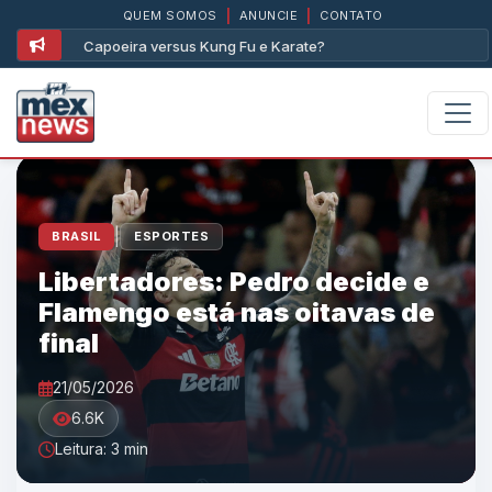
QUEM SOMOS
|
ANUNCIE
|
CONTATO
Assim foi com a Lambada e com o avião
|
BRASIL
ESPORTES
Libertadores: Pedro decide e
Flamengo está nas oitavas de
final
21/05/2026
6.6K
Leitura: 3 min