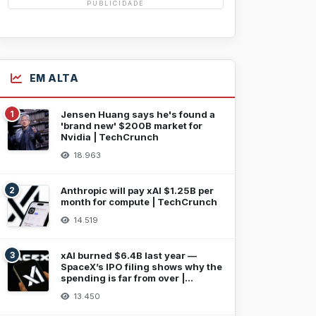
PUBLICIDADE
EM ALTA
1
Jensen Huang says he's found a
'brand new' $200B market for
Nvidia | TechCrunch
18.963
2
Anthropic will pay xAI $1.25B per
month for compute | TechCrunch
14.519
3
xAI burned $6.4B last year —
SpaceX’s IPO filing shows why the
spending is far from over |
TechCrunch
13.450