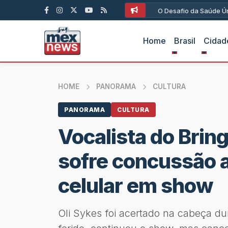
O Desafio da Saúde Ún
Home
Brasil
Cidad
HOME
PANORAMA
CULTURA
PANORAMA
CULTURA
Vocalista do Brin
sofre concussão a
celular em show
Oli Sykes foi acertado na cabeça d