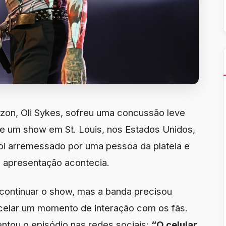
izon, Oli Sykes, sofreu uma concussão leve
nte um show em St. Louis, nos Estados Unidos,
 foi arremessado por uma pessoa da plateia e
a apresentação acontecia.
ontinuar o show, mas a banda precisou
ncelar um momento de interação com os fãs.
ntou o episódio nas redes sociais:
“O celular