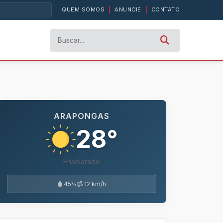
QUEM SOMOS
|
ANUNCIE
|
CONTATO
ARAPONGAS
28°
Ensolarado
45%
12 km/h