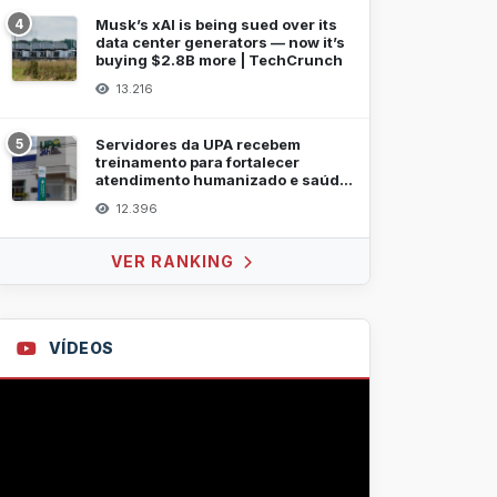
4
Musk’s xAI is being sued over its
data center generators — now it’s
buying $2.8B more | TechCrunch
13.216
5
Servidores da UPA recebem
treinamento para fortalecer
atendimento humanizado e saúde
mental
12.396
VER RANKING
VÍDEOS