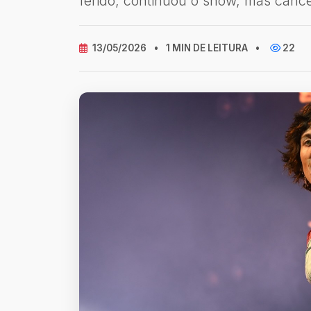
ferido, continuou o show, mas cance
13/05/2026
•
1 MIN DE LEITURA
•
22