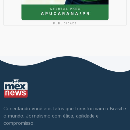
PUBLICIDADE
Conectando você aos fatos que transformam o Brasil e
o mundo. Jornalismo com ética, agilidade e
compromisso.