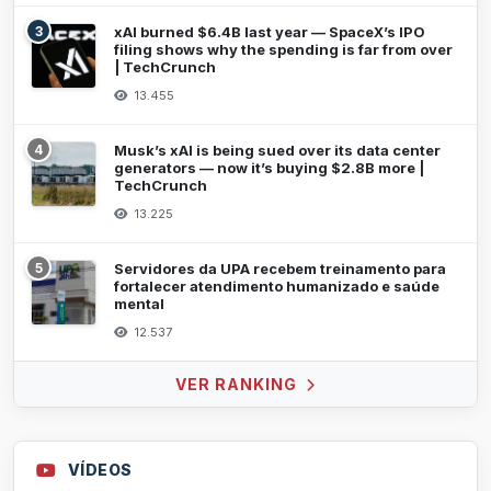
3
xAI burned $6.4B last year — SpaceX’s IPO
filing shows why the spending is far from over
| TechCrunch
13.455
4
Musk’s xAI is being sued over its data center
generators — now it’s buying $2.8B more |
TechCrunch
13.225
5
Servidores da UPA recebem treinamento para
fortalecer atendimento humanizado e saúde
mental
12.537
VER RANKING
VÍDEOS