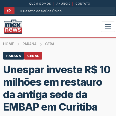
QUEM SOMOS
|
ANUNCIE
|
CONTATO
O Desafio da Saúde Única
HOME
PARANÁ
GERAL
PARANÁ
GERAL
Unespar investe R$ 10
milhões em restauro
da antiga sede da
EMBAP em Curitiba