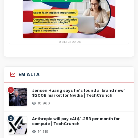
PUBLICIDADE
EM ALTA
1
Jensen Huang says he's found a 'brand new'
$200B market for Nvidia | TechCrunch
18.966
2
Anthropic will pay xAI $1.25B per month for
compute | TechCrunch
14.519