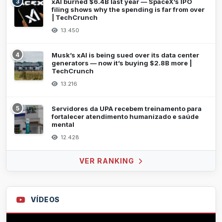
3
xAI burned $6.4B last year — SpaceX’s IPO
filing shows why the spending is far from over
| TechCrunch
13.450
4
Musk’s xAI is being sued over its data center
generators — now it’s buying $2.8B more |
TechCrunch
13.216
5
Servidores da UPA recebem treinamento para
fortalecer atendimento humanizado e saúde
mental
12.428
VER RANKING
VÍDEOS