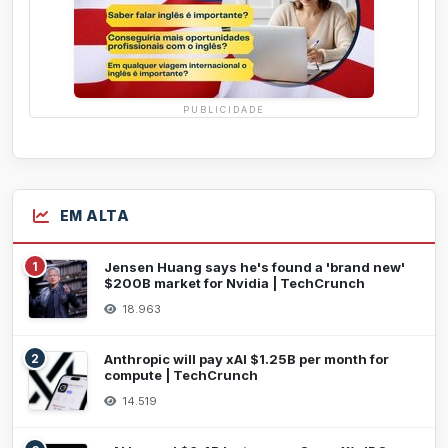
PUBLICIDADE
EM ALTA
1
Jensen Huang says he's found a 'brand new'
$200B market for Nvidia | TechCrunch
18.963
2
Anthropic will pay xAI $1.25B per month for
compute | TechCrunch
14.519