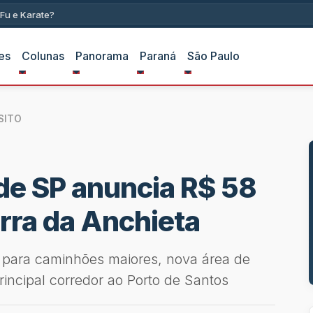
Assim foi com a Lambada e com o
es
Colunas
Panorama
Paraná
São Paulo
SITO
de SP anuncia R$ 58
rra da Anchieta
 para caminhões maiores, nova área de
incipal corredor ao Porto de Santos