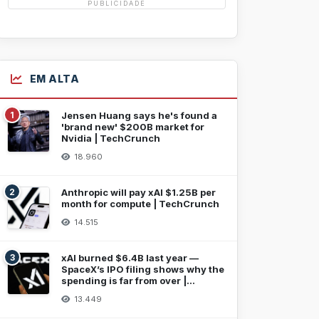
PUBLICIDADE
EM ALTA
1
Jensen Huang says he's found a
'brand new' $200B market for
Nvidia | TechCrunch
18.960
2
Anthropic will pay xAI $1.25B per
month for compute | TechCrunch
14.515
3
xAI burned $6.4B last year —
SpaceX’s IPO filing shows why the
spending is far from over |
TechCrunch
13.449