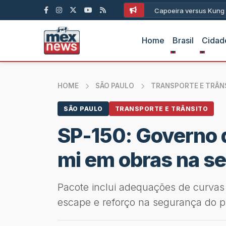
apoeira versus Kung Fu e Karate?
Home
Brasil
Cidad
HOME
SÃO PAULO
TRANSPORTE E TRÂN
SÃO PAULO
TRANSPORTE E TRÂNSITO
SP-150: Governo 
mi em obras na se
Pacote inclui adequações de curvas
escape e reforço na segurança do pr