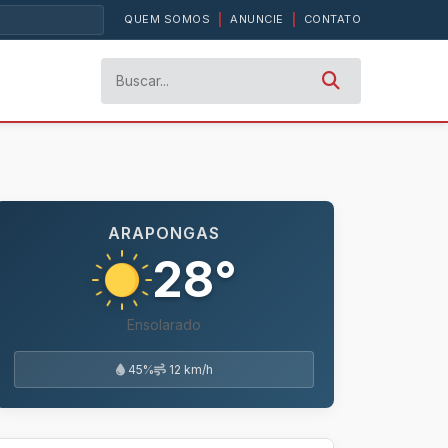
QUEM SOMOS
|
ANUNCIE
|
CONTATO
 avião
ARAPONGAS
28°
Ensolarado
45%
12 km/h