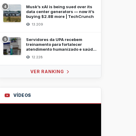
4
Musk’s xAI is being sued over its
data center generators — now it’s
buying $2.8B more | TechCrunch
13.209
5
Servidores da UPA recebem
treinamento para fortalecer
atendimento humanizado e saúde
mental
12.228
VER RANKING
VÍDEOS