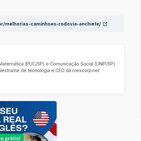
br/melhorias-caminhoes-rodovia-anchiete/
m Matemática (PUC/SP) e Comunicação Social (UNIP/SP)
estrante de tecnologia e CEO da mexcorp.net