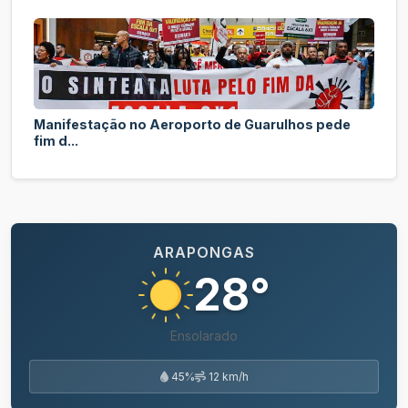
Manifestação no Aeroporto de Guarulhos pede
fim d...
ARAPONGAS
28°
Ensolarado
45%
12 km/h