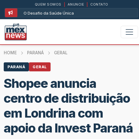
QUEM SOMOS
|
ANUNCIE
|
CONTATO
O Desafio da Saúde Única
HOME
PARANÁ
GERAL
PARANÁ
GERAL
Shopee anuncia
centro de distribuição
em Londrina com
apoio da Invest Paraná