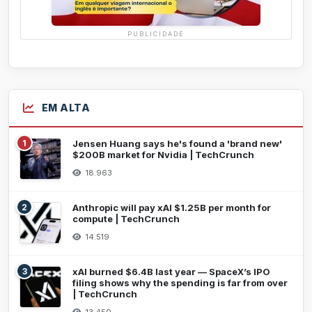
PUBLICIDADE
EM ALTA
1
Jensen Huang says he's found a 'brand new'
$200B market for Nvidia | TechCrunch
18.963
2
Anthropic will pay xAI $1.25B per month for
compute | TechCrunch
14.519
3
xAI burned $6.4B last year — SpaceX’s IPO
filing shows why the spending is far from over
| TechCrunch