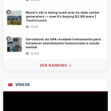
13.450
4
Musk’s xAI is being sued over its data center
generators — now it’s buying $2.8B more |
TechCrunch
13.217
5
Servidores da UPA recebem treinamento para
fortalecer atendimento humanizado e saúde
mental
12.437
VER RANKING
VÍDEOS