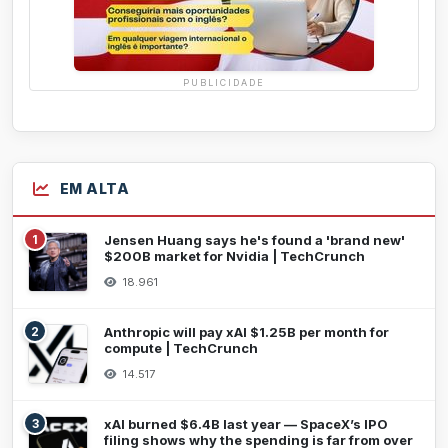
PUBLICIDADE
EM ALTA
1
Jensen Huang says he's found a 'brand new'
$200B market for Nvidia | TechCrunch
18.961
2
Anthropic will pay xAI $1.25B per month for
compute | TechCrunch
14.517
3
xAI burned $6.4B last year — SpaceX’s IPO
filing shows why the spending is far from over