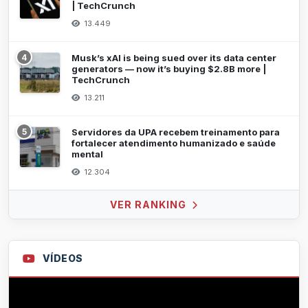
| TechCrunch
13.449
4
Musk’s xAI is being sued over its data center
generators — now it’s buying $2.8B more |
TechCrunch
13.211
5
Servidores da UPA recebem treinamento para
fortalecer atendimento humanizado e saúde
mental
12.304
VER RANKING
VÍDEOS