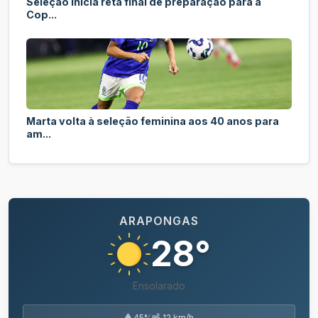
Seleção inicia reta final de preparação para a
Cop...
Marta volta à seleção feminina aos 40 anos para
am...
ARAPONGAS
28°
Ensolarado
45%
12 km/h