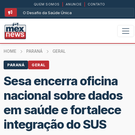
QUEM SOMOS
|
ANUNCIE
|
CONTATO
O Desafio da Saúde Única
HOME
PARANÁ
GERAL
PARANÁ
GERAL
Sesa encerra oficina
nacional sobre dados
em saúde e fortalece
integração do SUS