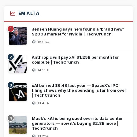
EM ALTA
1
Jensen Huang says he's found a 'brand new'
$200B market for Nvidia | TechCrunch
18.964
2
Anthropic will pay xAI $1.25B per month for
compute | TechCrunch
14.519
3
xAI burned $6.4B last year — SpaceX’s IPO
filing shows why the spending is far from over
| TechCrunch
13.454
4
Musk’s xAI is being sued over its data center
generators — now it’s buying $2.8B more |
TechCrunch
13.224