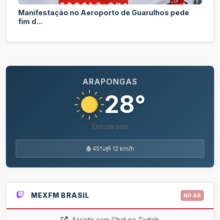
Manifestação no Aeroporto de Guarulhos pede
fim d...
ARAPONGAS
28°
Ensolarado
45%
12 km/h
MEXFM BRASIL
NO AR
Assistir com Chat na Twitch