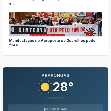
en...
Manifestação no Aeroporto de Guarulhos pede
fim d...
ARAPONGAS
28°
Ensolarado
45%
12 km/h