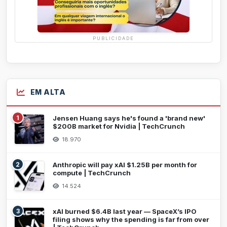
PUBLICIDADE
EM ALTA
1
Jensen Huang says he's found a 'brand new'
$200B market for Nvidia | TechCrunch
18.970
2
Anthropic will pay xAI $1.25B per month for
compute | TechCrunch
14.524
3
xAI burned $6.4B last year — SpaceX’s IPO
filing shows why the spending is far from over