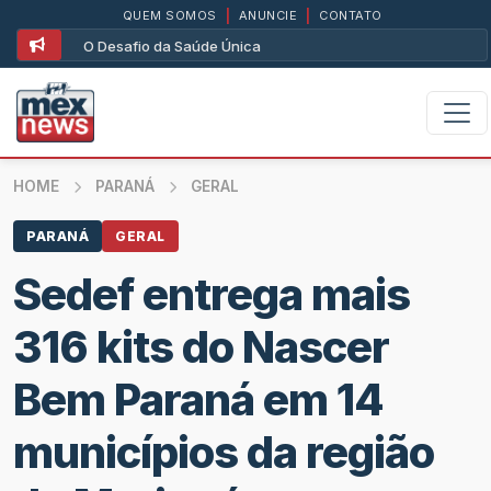
QUEM SOMOS
|
ANUNCIE
|
CONTATO
O Desafio da Saúde Única
HOME
PARANÁ
GERAL
PARANÁ
GERAL
Sedef entrega mais
316 kits do Nascer
Bem Paraná em 14
municípios da região