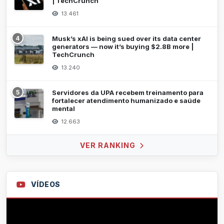
| TechCrunch
13.461
4
Musk’s xAI is being sued over its data center
generators — now it’s buying $2.8B more |
TechCrunch
13.240
5
Servidores da UPA recebem treinamento para
fortalecer atendimento humanizado e saúde
mental
12.663
VER RANKING
VÍDEOS