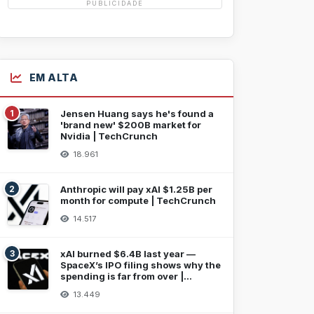
PUBLICIDADE
EM ALTA
1
Jensen Huang says he's found a
'brand new' $200B market for
Nvidia | TechCrunch
18.961
2
Anthropic will pay xAI $1.25B per
month for compute | TechCrunch
14.517
3
xAI burned $6.4B last year —
SpaceX’s IPO filing shows why the
spending is far from over |
TechCrunch
13.449