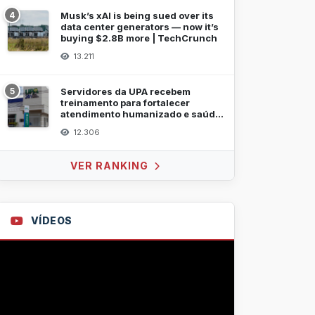
4
Musk’s xAI is being sued over its
data center generators — now it’s
buying $2.8B more | TechCrunch
13.211
5
Servidores da UPA recebem
treinamento para fortalecer
atendimento humanizado e saúde
mental
12.306
VER RANKING
VÍDEOS