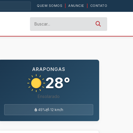
QUEM SOMOS
|
ANUNCIE
|
CONTATO
ARAPONGAS
28°
Ensolarado
45%
12 km/h