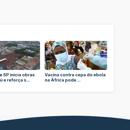
 SP inicia obras
Vacina contra cepa do ebola
 e reforça s...
na África pode ...