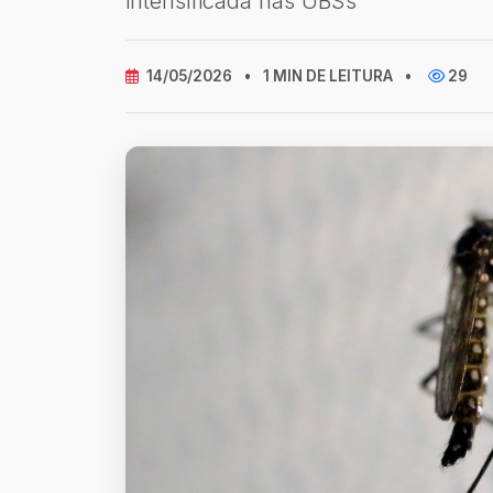
intensificada nas UBSs
14/05/2026
•
1 MIN DE LEITURA
•
29