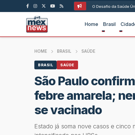
O Desafio da Saúde Ún
Home
Brasil
Cidad
HOME
BRASIL
SAÚDE
BRASIL
SAÚDE
São Paulo confirm
febre amarela; n
se vacinado
Estado já soma nove casos e cinco 