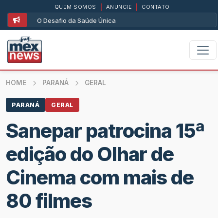
QUEM SOMOS
|
ANUNCIE
|
CONTATO
O Desafio da Saúde Única
HOME
PARANÁ
GERAL
PARANÁ
GERAL
Sanepar patrocina 15ª
edição do Olhar de
Cinema com mais de
80 filmes