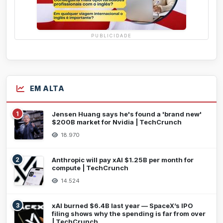
PUBLICIDADE
EM ALTA
1
Jensen Huang says he's found a 'brand new'
$200B market for Nvidia | TechCrunch
18.970
2
Anthropic will pay xAI $1.25B per month for
compute | TechCrunch
14.524
3
xAI burned $6.4B last year — SpaceX’s IPO
filing shows why the spending is far from over
| TechCrunch