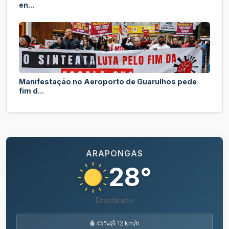
en...
Manifestação no Aeroporto de Guarulhos pede
fim d...
ARAPONGAS
28°
Ensolarado
45%
12 km/h