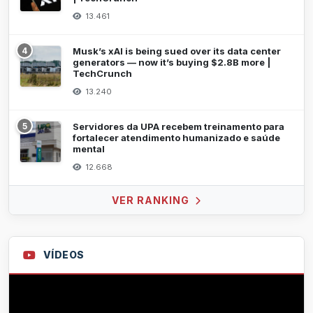
13.461
4
Musk’s xAI is being sued over its data center
generators — now it’s buying $2.8B more |
TechCrunch
13.240
5
Servidores da UPA recebem treinamento para
fortalecer atendimento humanizado e saúde
mental
12.668
VER RANKING
VÍDEOS