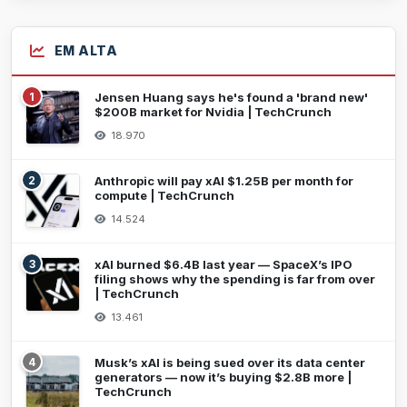
EM ALTA
1
Jensen Huang says he's found a 'brand new'
$200B market for Nvidia | TechCrunch
18.970
2
Anthropic will pay xAI $1.25B per month for
compute | TechCrunch
14.524
3
xAI burned $6.4B last year — SpaceX’s IPO
filing shows why the spending is far from over
| TechCrunch
13.461
4
Musk’s xAI is being sued over its data center
generators — now it’s buying $2.8B more |
TechCrunch