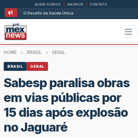
QUEM SOMOS
|
ANUNCIE
|
CONTATO
O Desafio da Saúde Única
HOME
BRASIL
GERAL
BRASIL
GERAL
Sabesp paralisa obras
em vias públicas por
15 dias após explosão
no Jaguaré