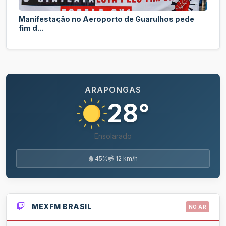
Manifestação no Aeroporto de Guarulhos pede
fim d...
ARAPONGAS
28°
Ensolarado
45%
12 km/h
MEXFM BRASIL
NO AR