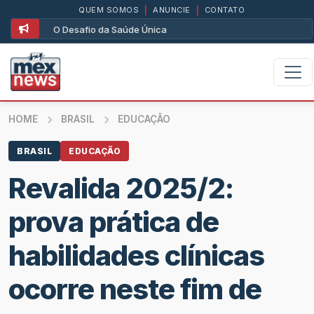
QUEM SOMOS
|
ANUNCIE
|
CONTATO
O Desafio da Saúde Única
HOME
BRASIL
EDUCAÇÃO
BRASIL
EDUCAÇÃO
Revalida 2025/2:
prova prática de
habilidades clínicas
ocorre neste fim de