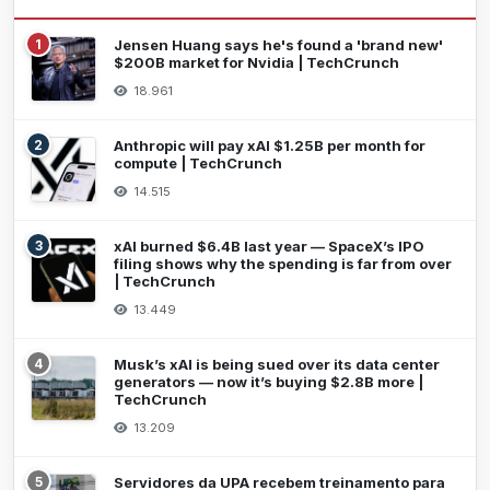
1
Jensen Huang says he's found a 'brand new'
$200B market for Nvidia | TechCrunch
18.961
2
Anthropic will pay xAI $1.25B per month for
compute | TechCrunch
14.515
3
xAI burned $6.4B last year — SpaceX’s IPO
filing shows why the spending is far from over
| TechCrunch
13.449
4
Musk’s xAI is being sued over its data center
generators — now it’s buying $2.8B more |
TechCrunch
13.209
5
Servidores da UPA recebem treinamento para