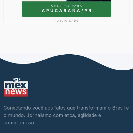
PUBLICIDADE
Conectando você aos fatos que transformam o Brasil e
o mundo. Jornalismo com ética, agilidade e
compromisso.