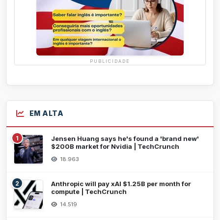
PUBLICIDADE
EM ALTA
1
Jensen Huang says he's found a 'brand new'
$200B market for Nvidia | TechCrunch
18.963
2
Anthropic will pay xAI $1.25B per month for
compute | TechCrunch
14.519