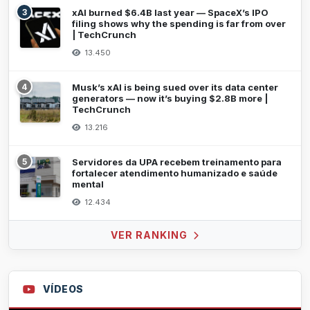
3
xAI burned $6.4B last year — SpaceX’s IPO
filing shows why the spending is far from over
| TechCrunch
13.450
4
Musk’s xAI is being sued over its data center
generators — now it’s buying $2.8B more |
TechCrunch
13.216
5
Servidores da UPA recebem treinamento para
fortalecer atendimento humanizado e saúde
mental
12.434
VER RANKING
VÍDEOS