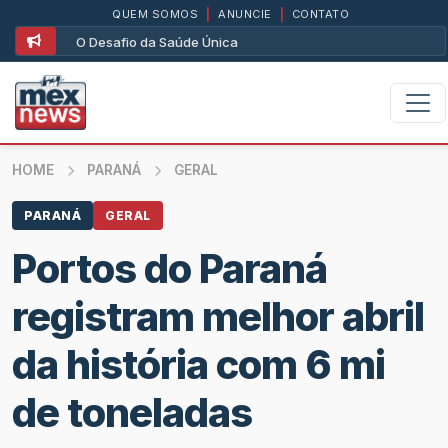
QUEM SOMOS
|
ANUNCIE
|
CONTATO
O Desafio da Saúde Única
HOME
PARANÁ
GERAL
PARANÁ
GERAL
Portos do Paraná
registram melhor abril
da história com 6 mi
de toneladas