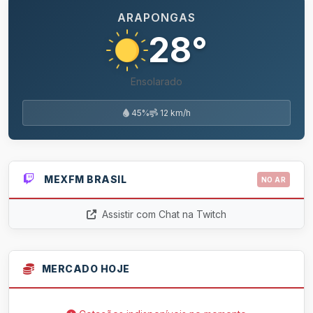
ARAPONGAS
28°
Ensolarado
45%
12 km/h
MEXFM BRASIL
NO AR
Assistir com Chat na Twitch
MERCADO HOJE