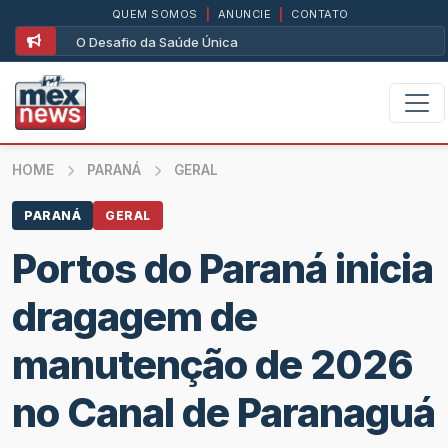
QUEM SOMOS
|
ANUNCIE
|
CONTATO
O Desafio da Saúde Única
HOME
PARANÁ
GERAL
PARANÁ
GERAL
Portos do Paraná inicia
dragagem de
manutenção de 2026
no Canal de Paranaguá