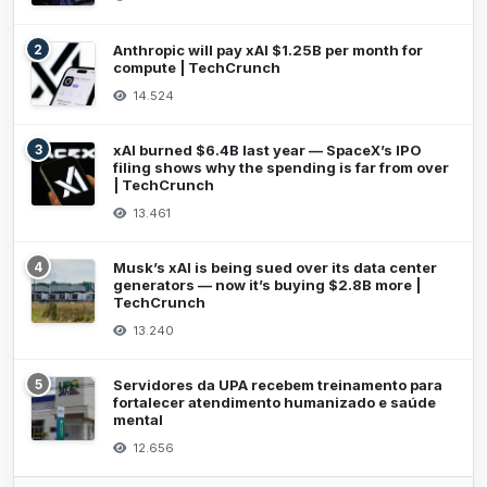
2
Anthropic will pay xAI $1.25B per month for
compute | TechCrunch
14.524
3
xAI burned $6.4B last year — SpaceX’s IPO
filing shows why the spending is far from over
| TechCrunch
13.461
4
Musk’s xAI is being sued over its data center
generators — now it’s buying $2.8B more |
TechCrunch
13.240
5
Servidores da UPA recebem treinamento para
fortalecer atendimento humanizado e saúde
mental
12.656