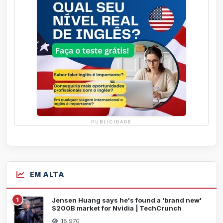
PUBLICIDADE
EM ALTA
1
Jensen Huang says he's found a 'brand new'
$200B market for Nvidia | TechCrunch
18.970