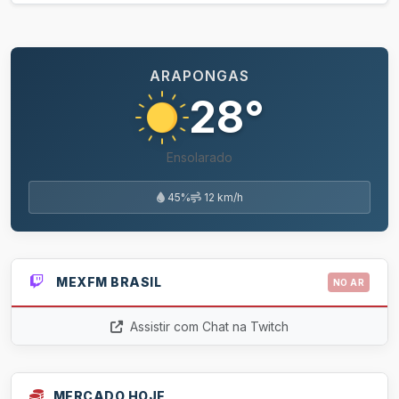
ARAPONGAS
28°
Ensolarado
45%
12 km/h
MEXFM BRASIL
NO AR
Assistir com Chat na Twitch
MERCADO HOJE