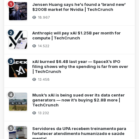
1
Jensen Huang says he's found a 'brand new'
$200B market for Nvidia | TechCrunch
18.967
2
Anthropic will pay xAI $1.25B per month for
compute | TechCrunch
14.522
3
xAI burned $6.4B last year — SpaceX’s IPO
filing shows why the spending is far from over
| TechCrunch
13.458
4
Musk’s xAI is being sued over its data center
generators — now it’s buying $2.8B more |
TechCrunch
13.232
5
Servidores da UPA recebem treinamento para
fortalecer atendimento humanizado e saúde
mental