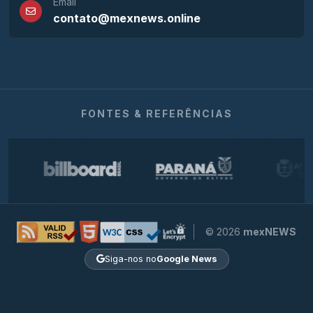
Email
contato@mexnews.online
FONTES & REFERÊNCIAS
© 2026
mexNEWS
Siga-nos no
Google News