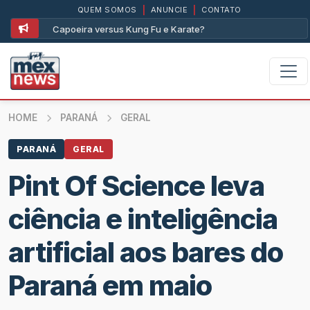
QUEM SOMOS
|
ANUNCIE
|
CONTATO
Assim foi com a Lambada e com o avião
HOME
PARANÁ
GERAL
PARANÁ
GERAL
Pint Of Science leva
ciência e inteligência
artificial aos bares do
Paraná em maio