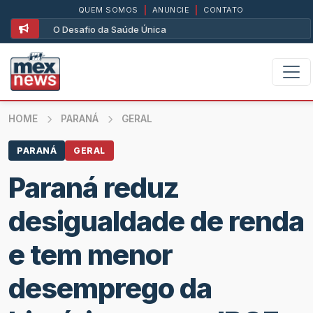
QUEM SOMOS
|
ANUNCIE
|
CONTATO
O Desafio da Saúde Única
HOME
PARANÁ
GERAL
PARANÁ
GERAL
Paraná reduz
desigualdade de renda
e tem menor
desemprego da