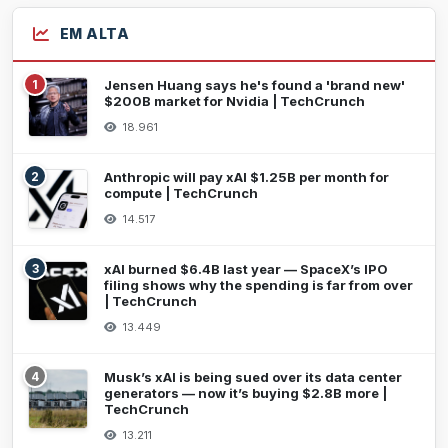
EM ALTA
1
Jensen Huang says he's found a 'brand new'
$200B market for Nvidia | TechCrunch
18.961
2
Anthropic will pay xAI $1.25B per month for
compute | TechCrunch
14.517
3
xAI burned $6.4B last year — SpaceX’s IPO
filing shows why the spending is far from over
| TechCrunch
13.449
4
Musk’s xAI is being sued over its data center
generators — now it’s buying $2.8B more |
TechCrunch
13.211