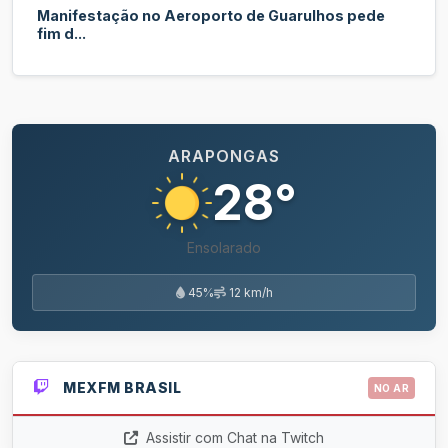
Manifestação no Aeroporto de Guarulhos pede
fim d...
ARAPONGAS
28°
Ensolarado
45%
12 km/h
MEXFM BRASIL
NO AR
Assistir com Chat na Twitch