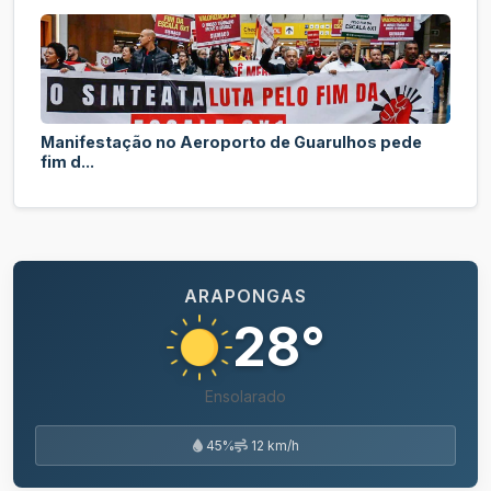
Manifestação no Aeroporto de Guarulhos pede
fim d...
ARAPONGAS
28°
Ensolarado
45%
12 km/h