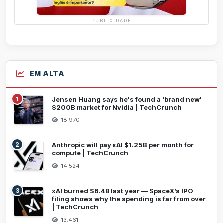
PUBLICIDADE
EM ALTA
1
Jensen Huang says he's found a 'brand new'
$200B market for Nvidia | TechCrunch
18.970
2
Anthropic will pay xAI $1.25B per month for
compute | TechCrunch
14.524
3
xAI burned $6.4B last year — SpaceX’s IPO
filing shows why the spending is far from over
| TechCrunch
13.461