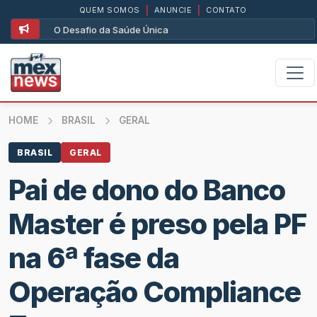
QUEM SOMOS
|
ANUNCIE
|
CONTATO
O Desafio da Saúde Única
HOME
BRASIL
GERAL
BRASIL
GERAL
Pai de dono do Banco
Master é preso pela PF
na 6ª fase da
Operação Compliance