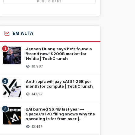
PUBLICIDADE
EM ALTA
1
Jensen Huang says he's found a
'brand new' $200B market for
Nvidia | TechCrunch
18.967
2
Anthropic will pay xAI $1.25B per
month for compute | TechCrunch
14.522
3
xAI burned $6.4B last year —
SpaceX’s IPO filing shows why the
spending is far from over |
TechCrunch
13.457