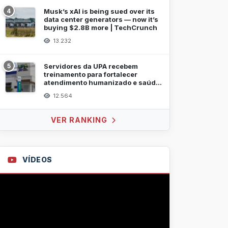
4
Musk’s xAI is being sued over its
data center generators — now it’s
buying $2.8B more | TechCrunch
13.232
5
Servidores da UPA recebem
treinamento para fortalecer
atendimento humanizado e saúde
mental
12.564
VER RANKING
VÍDEOS