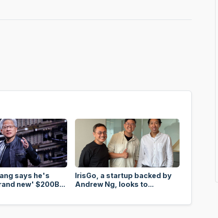
ang says he's
IrisGo, a startup backed by
rand new' $200B...
Andrew Ng, looks to...