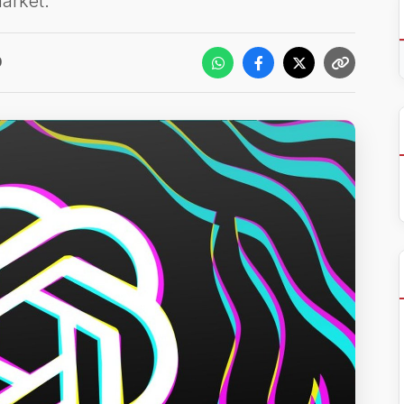
arket.
0