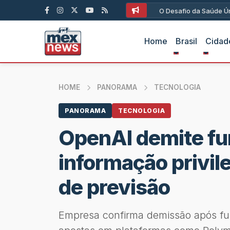
O Desafio da Saúde Ún
Home
Brasil
Cidad
HOME
PANORAMA
TECNOLOGIA
PANORAMA
TECNOLOGIA
OpenAI demite fun
informação privi
de previsão
Empresa confirma demissão após fun