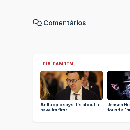
Comentários
LEIA TAMBÉM
Anthropic says it's about to
Jensen Hu
have its first...
found a 'b