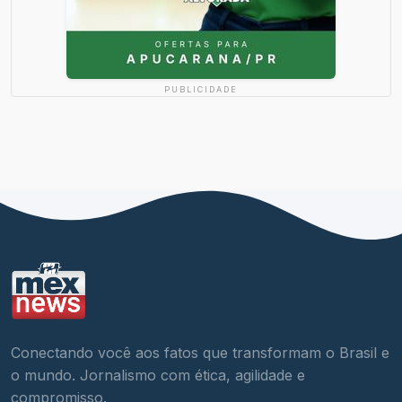
PUBLICIDADE
Conectando você aos fatos que transformam o Brasil e
o mundo. Jornalismo com ética, agilidade e
compromisso.