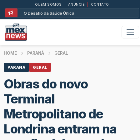
QUEM SOMOS
|
ANUNCIE
|
CONTATO
O Desafio da Saúde Única
HOME
PARANÁ
GERAL
PARANÁ
GERAL
Obras do novo
Terminal
Metropolitano de
Londrina entram na