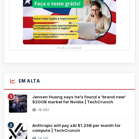
PUBLICIDADE
EM ALTA
1
Jensen Huang says he's found a 'brand new'
$200B market for Nvidia | TechCrunch
18.961
2
Anthropic will pay xAI $1.25B per month for
compute | TechCrunch
14.515