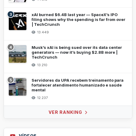
3
xAI burned $6.4B last year — SpaceX’s IPO
filing shows why the spending is far from over
| TechCrunch
13.449
4
Musk’s xAI is being sued over its data center
generators — now it’s buying $2.8B more |
TechCrunch
13.210
5
Servidores da UPA recebem treinamento para
fortalecer atendimento humanizado e saúde
mental
12.237
VER RANKING
VÍDEOS