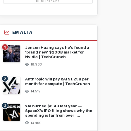
PUBLICIDADE
EM ALTA
1
Jensen Huang says he's found a
'brand new' $200B market for
Nvidia | TechCrunch
18.963
2
Anthropic will pay xAI $1.25B per
month for compute | TechCrunch
14.519
3
xAI burned $6.4B last year —
SpaceX’s IPO filing shows why the
spending is far from over |
TechCrunch
13.450