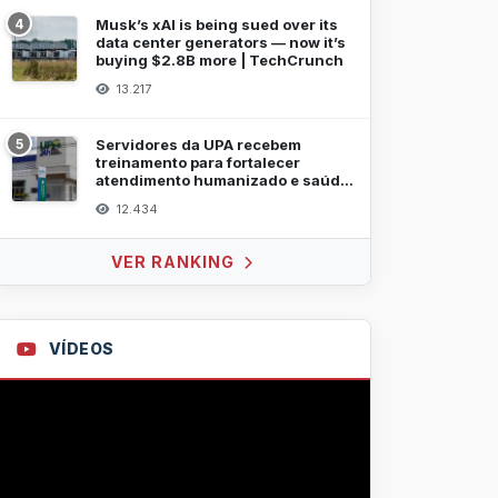
4
Musk’s xAI is being sued over its
data center generators — now it’s
buying $2.8B more | TechCrunch
13.217
5
Servidores da UPA recebem
treinamento para fortalecer
atendimento humanizado e saúde
mental
12.434
VER RANKING
VÍDEOS