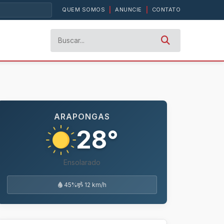
QUEM SOMOS
|
ANUNCIE
|
CONTATO
ARAPONGAS
28°
Ensolarado
45%
12 km/h