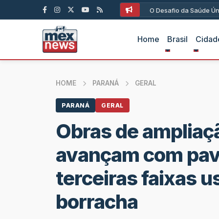
O Desafio da Saúde Ún
Home
Brasil
Cidad
HOME
PARANÁ
GERAL
PARANÁ
GERAL
Obras de ampliaç
avançam com pav
terceiras faixas u
borracha