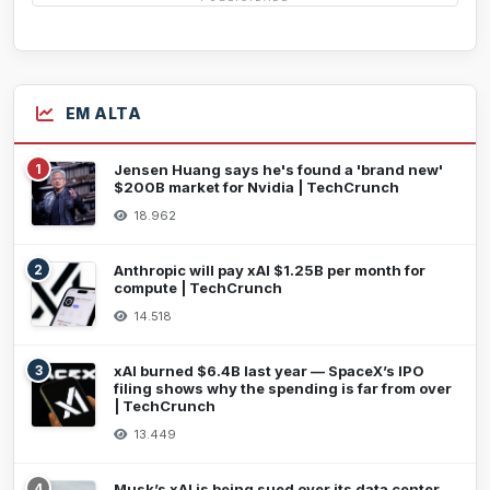
EM ALTA
1
Jensen Huang says he's found a 'brand new'
$200B market for Nvidia | TechCrunch
18.962
2
Anthropic will pay xAI $1.25B per month for
compute | TechCrunch
14.518
3
xAI burned $6.4B last year — SpaceX’s IPO
filing shows why the spending is far from over
| TechCrunch
13.449
4
Musk’s xAI is being sued over its data center