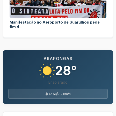
Manifestação no Aeroporto de Guarulhos pede
fim d...
ARAPONGAS
28°
Ensolarado
45%
12 km/h