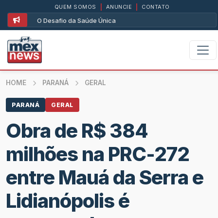
QUEM SOMOS
|
ANUNCIE
|
CONTATO
O Desafio da Saúde Única
HOME
PARANÁ
GERAL
PARANÁ
GERAL
Obra de R$ 384
milhões na PRC-272
entre Mauá da Serra e
Lidianópolis é