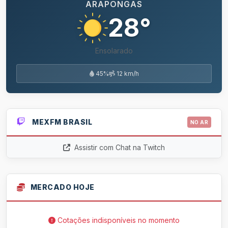
ARAPONGAS
28°
Ensolarado
45%
12 km/h
MEXFM BRASIL
NO AR
Assistir com Chat na Twitch
MERCADO HOJE
Cotações indisponíveis no momento