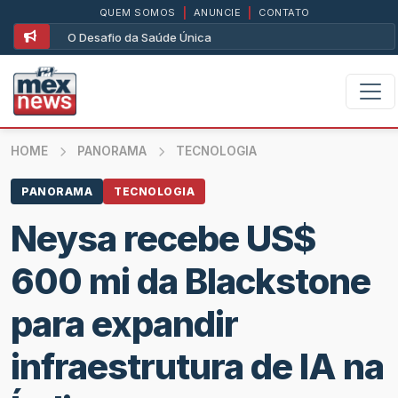
QUEM SOMOS
|
ANUNCIE
|
CONTATO
O Desafio da Saúde Única
HOME
PANORAMA
TECNOLOGIA
PANORAMA
TECNOLOGIA
Neysa recebe US$
600 mi da Blackstone
para expandir
infraestrutura de IA na