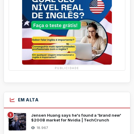
PUBLICIDADE
EM ALTA
1
Jensen Huang says he's found a 'brand new'
$200B market for Nvidia | TechCrunch
18.967