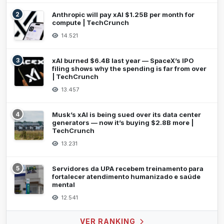
2
Anthropic will pay xAI $1.25B per month for
compute | TechCrunch
14.521
3
xAI burned $6.4B last year — SpaceX’s IPO
filing shows why the spending is far from over
| TechCrunch
13.457
4
Musk’s xAI is being sued over its data center
generators — now it’s buying $2.8B more |
TechCrunch
13.231
5
Servidores da UPA recebem treinamento para
fortalecer atendimento humanizado e saúde
mental
12.541
VER RANKING