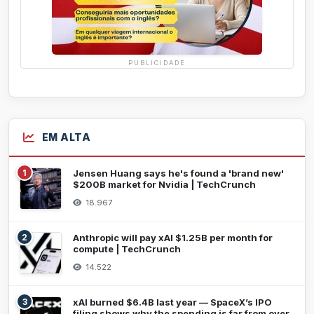
PUBLICIDADE
EM ALTA
1
Jensen Huang says he's found a 'brand new'
$200B market for Nvidia | TechCrunch
18.967
2
Anthropic will pay xAI $1.25B per month for
compute | TechCrunch
14.522
3
xAI burned $6.4B last year — SpaceX’s IPO
filing shows why the spending is far from over