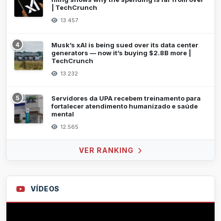
| TechCrunch
13.457
4
Musk’s xAI is being sued over its data center
generators — now it’s buying $2.8B more |
TechCrunch
13.232
5
Servidores da UPA recebem treinamento para
fortalecer atendimento humanizado e saúde
mental
12.565
VER RANKING
VÍDEOS