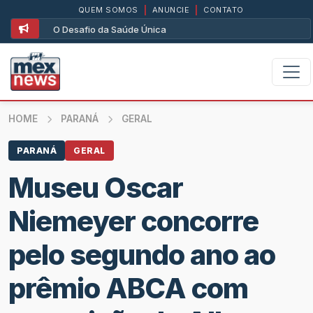
QUEM SOMOS
|
ANUNCIE
|
CONTATO
O Desafio da Saúde Única
HOME
PARANÁ
GERAL
PARANÁ
GERAL
Museu Oscar
Niemeyer concorre
pelo segundo ano ao
prêmio ABCA com