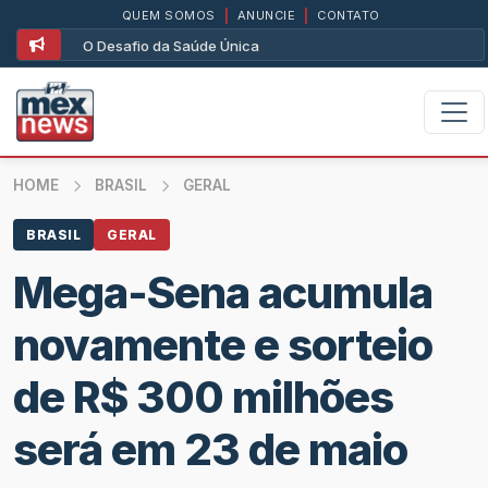
QUEM SOMOS
|
ANUNCIE
|
CONTATO
O Desafio da Saúde Única
HOME
BRASIL
GERAL
BRASIL
GERAL
Mega-Sena acumula
novamente e sorteio
de R$ 300 milhões
será em 23 de maio