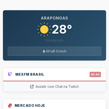
ARAPONGAS
28°
Ensolarado
45%
12 km/h
MEXFM BRASIL
NO AR
Assistir com Chat na Twitch
MERCADO HOJE