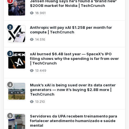
1
Jensen Huang says he's found a 'brand new'
$200B market for Nvidia | TechCrunch
18.961
2
Anthropic will pay xAI $1.25B per month for
compute | TechCrunch
14.516
3
xAI burned $6.4B last year — SpaceX’s IPO
filing shows why the spending is far from over
| TechCrunch
13.449
4
Musk’s xAI is being sued over its data center
generators — now it’s buying $2.8B more |
TechCrunch
13.210
5
Servidores da UPA recebem treinamento para
fortalecer atendimento humanizado e saúde
mental