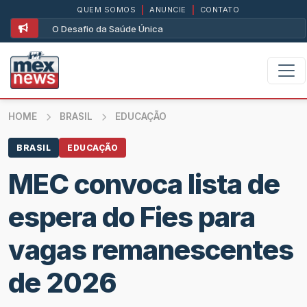
QUEM SOMOS
|
ANUNCIE
|
CONTATO
O Desafio da Saúde Única
HOME
BRASIL
EDUCAÇÃO
BRASIL
EDUCAÇÃO
MEC convoca lista de
espera do Fies para
vagas remanescentes
de 2026