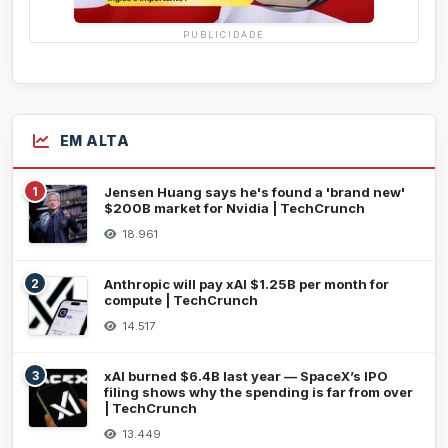
PUBLICIDADE
EM ALTA
1
Jensen Huang says he's found a 'brand new'
$200B market for Nvidia | TechCrunch
18.961
2
Anthropic will pay xAI $1.25B per month for
compute | TechCrunch
14.517
3
xAI burned $6.4B last year — SpaceX’s IPO
filing shows why the spending is far from over
| TechCrunch
13.449