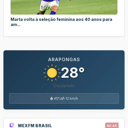
Marta volta à seleção feminina aos 40 anos para
am...
ARAPONGAS
28°
Ensolarado
45%
12 km/h
MEXFM BRASIL
NO AR