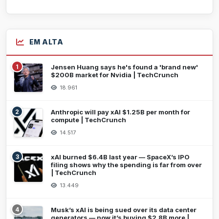
EM ALTA
1
Jensen Huang says he's found a 'brand new'
$200B market for Nvidia | TechCrunch
18.961
2
Anthropic will pay xAI $1.25B per month for
compute | TechCrunch
14.517
3
xAI burned $6.4B last year — SpaceX’s IPO
filing shows why the spending is far from over
| TechCrunch
13.449
4
Musk’s xAI is being sued over its data center
generators — now it’s buying $2.8B more |