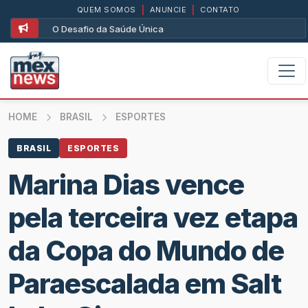
QUEM SOMOS
|
ANUNCIE
|
CONTATO
O Desafio da Saúde Única
HOME
BRASIL
ESPORTES
BRASIL
ESPORTES
Marina Dias vence
pela terceira vez etapa
da Copa do Mundo de
Paraescalada em Salt