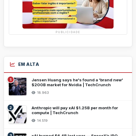
PUBLICIDADE
EM ALTA
1
Jensen Huang says he's found a 'brand new'
$200B market for Nvidia | TechCrunch
18.963
2
Anthropic will pay xAI $1.25B per month for
compute | TechCrunch
14.519
3
xAI burned $6.4B last year — SpaceX’s IPO