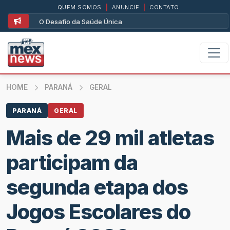
QUEM SOMOS
|
ANUNCIE
|
CONTATO
O Desafio da Saúde Única
HOME
PARANÁ
GERAL
PARANÁ
GERAL
Mais de 29 mil atletas
participam da
segunda etapa dos
Jogos Escolares do