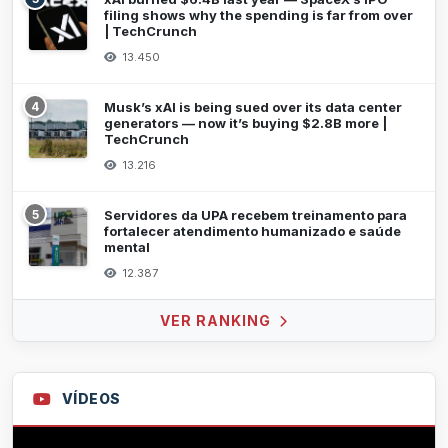
filing shows why the spending is far from over
| TechCrunch
13.450
4
Musk’s xAI is being sued over its data center
generators — now it’s buying $2.8B more |
TechCrunch
13.216
5
Servidores da UPA recebem treinamento para
fortalecer atendimento humanizado e saúde
mental
12.387
VER RANKING
VÍDEOS