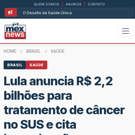
QUEM SOMOS
|
ANUNCIE
|
CONTATO
O Desafio da Saúde Única
HOME
BRASIL
SAÚDE
BRASIL
SAÚDE
Lula anuncia R$ 2,2
bilhões para
tratamento de câncer
no SUS e cita