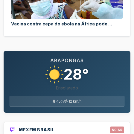
Vacina contra cepa do ebola na África pode ...
ARAPONGAS
28°
Ensolarado
45%
12 km/h
MEXFM BRASIL
NO AR