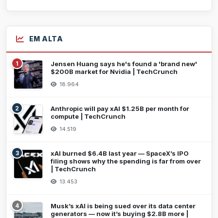
EM ALTA
1
Jensen Huang says he's found a 'brand new'
$200B market for Nvidia | TechCrunch
18.964
2
Anthropic will pay xAI $1.25B per month for
compute | TechCrunch
14.519
3
xAI burned $6.4B last year — SpaceX’s IPO
filing shows why the spending is far from over
| TechCrunch
13.453
4
Musk’s xAI is being sued over its data center
generators — now it’s buying $2.8B more |