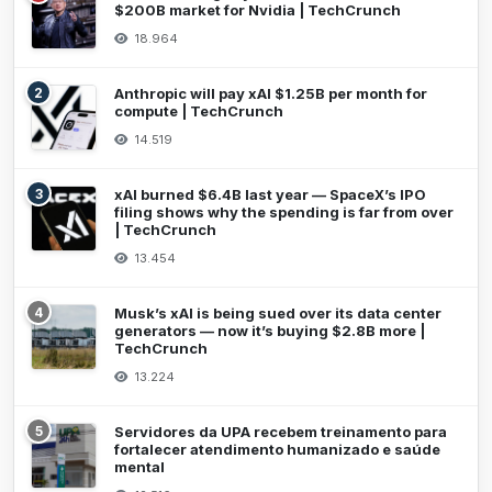
$200B market for Nvidia | TechCrunch
18.964
2
Anthropic will pay xAI $1.25B per month for
compute | TechCrunch
14.519
3
xAI burned $6.4B last year — SpaceX’s IPO
filing shows why the spending is far from over
| TechCrunch
13.454
4
Musk’s xAI is being sued over its data center
generators — now it’s buying $2.8B more |
TechCrunch
13.224
5
Servidores da UPA recebem treinamento para
fortalecer atendimento humanizado e saúde
mental