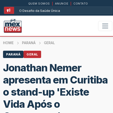
QUEM SOMOS
|
ANUNCIE
|
CONTATO
O Desafio da Saúde Única
HOME
PARANÁ
GERAL
PARANÁ
GERAL
Jonathan Nemer
apresenta em Curitiba
o stand-up 'Existe
Vida Após o