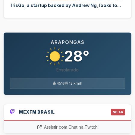
IrisGo, a startup backed by Andrew Ng, looks to...
ARAPONGAS
28°
Ensolarado
45%
12 km/h
MEXFM BRASIL
NO AR
Assistir com Chat na Twitch