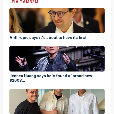
LEIA TAMBÉM
Anthropic says it's about to have its first...
Jensen Huang says he's found a 'brand new'
$200B...