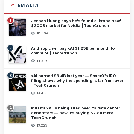
EM ALTA
1
Jensen Huang says he's found a 'brand new'
$200B market for Nvidia | TechCrunch
18.964
2
Anthropic will pay xAI $1.25B per month for
compute | TechCrunch
14.519
3
xAI burned $6.4B last year — SpaceX’s IPO
filing shows why the spending is far from over
| TechCrunch
13.453
4
Musk’s xAI is being sued over its data center
generators — now it’s buying $2.8B more |
TechCrunch
13.223