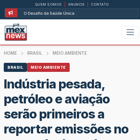
QUEM SOMOS
|
ANUNCIE
|
CONTATO
O Desafio da Saúde Única
HOME
BRASIL
MEIO AMBIENTE
BRASIL
MEIO AMBIENTE
Indústria pesada,
petróleo e aviação
serão primeiros a
reportar emissões no