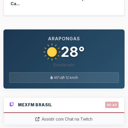
Ca...
ARAPONGAS
28°
Ensolarado
45%
12 km/h
MEXFM BRASIL
NO AR
Assistir com Chat na Twitch