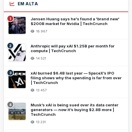
EM ALTA
1
Jensen Huang says he's found a 'brand new'
$200B market for Nvidia | TechCrunch
18.967
2
Anthropic will pay xAI $1.25B per month for
compute | TechCrunch
14.521
3
xAI burned $6.4B last year — SpaceX’s IPO
filing shows why the spending is far from over
| TechCrunch
13.457
4
Musk’s xAI is being sued over its data center
generators — now it’s buying $2.8B more |
TechCrunch
13.231