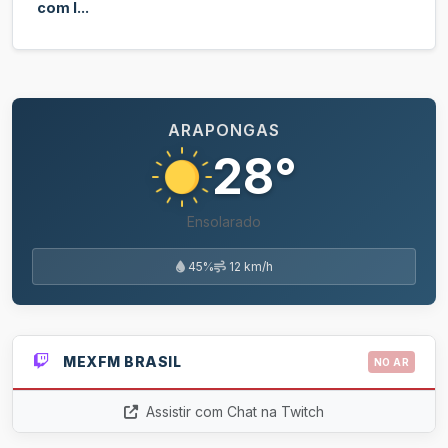
com l...
ARAPONGAS
28°
Ensolarado
45%
12 km/h
MEXFM BRASIL
NO AR
Assistir com Chat na Twitch