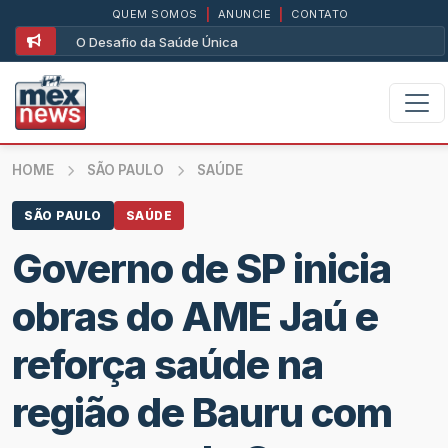
QUEM SOMOS
|
ANUNCIE
|
CONTATO
O Desafio da Saúde Única
HOME
SÃO PAULO
SAÚDE
SÃO PAULO
SAÚDE
Governo de SP inicia
obras do AME Jaú e
reforça saúde na
região de Bauru com