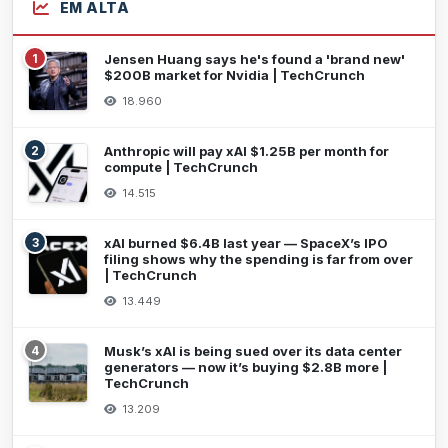
EM ALTA
1
Jensen Huang says he's found a 'brand new'
$200B market for Nvidia | TechCrunch
18.960
2
Anthropic will pay xAI $1.25B per month for
compute | TechCrunch
14.515
3
xAI burned $6.4B last year — SpaceX’s IPO
filing shows why the spending is far from over
| TechCrunch
13.449
4
Musk’s xAI is being sued over its data center
generators — now it’s buying $2.8B more |
TechCrunch
13.209