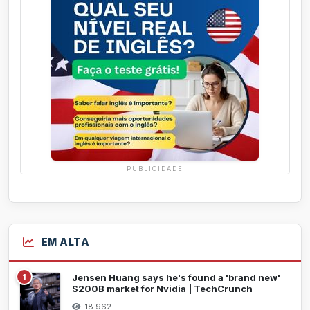
PUBLICIDADE
EM ALTA
1
Jensen Huang says he's found a 'brand new'
$200B market for Nvidia | TechCrunch
18.962