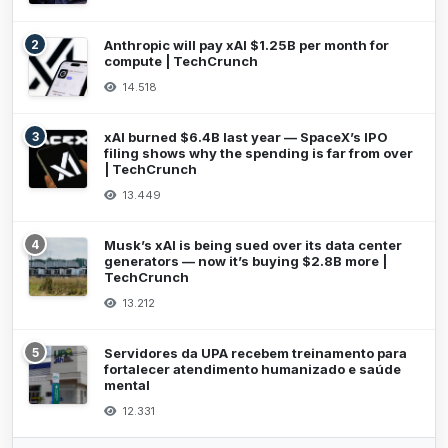
2
Anthropic will pay xAI $1.25B per month for
compute | TechCrunch
14.518
3
xAI burned $6.4B last year — SpaceX’s IPO
filing shows why the spending is far from over
| TechCrunch
13.449
4
Musk’s xAI is being sued over its data center
generators — now it’s buying $2.8B more |
TechCrunch
13.212
5
Servidores da UPA recebem treinamento para
fortalecer atendimento humanizado e saúde
mental
12.331