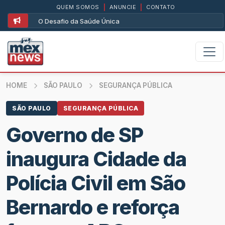
QUEM SOMOS
|
ANUNCIE
|
CONTATO
O Desafio da Saúde Única
HOME
SÃO PAULO
SEGURANÇA PÚBLICA
SÃO PAULO
SEGURANÇA PÚBLICA
Governo de SP
inaugura Cidade da
Polícia Civil em São
Bernardo e reforça