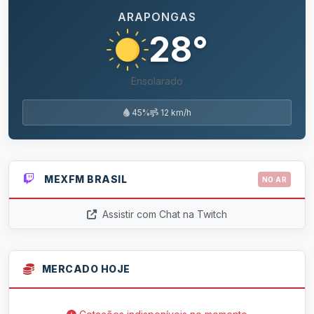
ARAPONGAS
28°
Ensolarado
45%
12 km/h
MEXFM BRASIL
NO AR
Assistir com Chat na Twitch
MERCADO HOJE