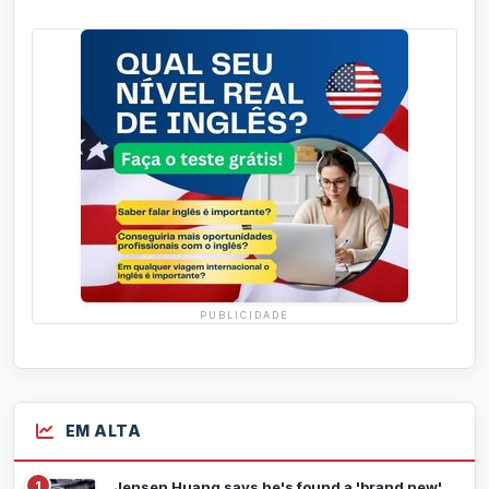
PUBLICIDADE
EM ALTA
1
Jensen Huang says he's found a 'brand new'