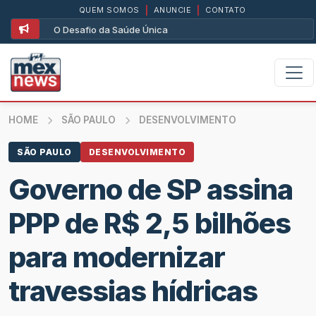
QUEM SOMOS
|
ANUNCIE
|
CONTATO
O Desafio da Saúde Única
HOME
SÃO PAULO
DESENVOLVIMENTO
SÃO PAULO
DESENVOLVIMENTO
Governo de SP assina
PPP de R$ 2,5 bilhões
para modernizar
travessias hídricas