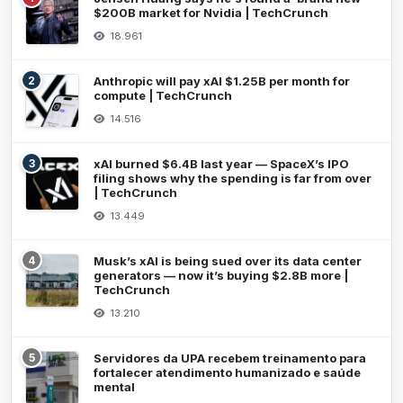
$200B market for Nvidia | TechCrunch
18.961
2
Anthropic will pay xAI $1.25B per month for
compute | TechCrunch
14.516
3
xAI burned $6.4B last year — SpaceX’s IPO
filing shows why the spending is far from over
| TechCrunch
13.449
4
Musk’s xAI is being sued over its data center
generators — now it’s buying $2.8B more |
TechCrunch
13.210
5
Servidores da UPA recebem treinamento para
fortalecer atendimento humanizado e saúde
mental