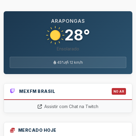
ARAPONGAS
28°
Ensolarado
45%
12 km/h
MEXFM BRASIL
NO AR
Assistir com Chat na Twitch
MERCADO HOJE