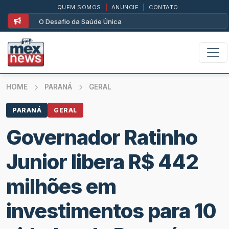
QUEM SOMOS
|
ANUNCIE
|
CONTATO
O Desafio da Saúde Única
HOME
PARANÁ
GERAL
PARANÁ
GERAL
Governador Ratinho
Junior libera R$ 442
milhões em
investimentos para 10