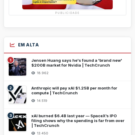
PUBLICIDADE
EM ALTA
1
Jensen Huang says he's found a 'brand new'
$200B market for Nvidia | TechCrunch
18.962
2
Anthropic will pay xAI $1.25B per month for
compute | TechCrunch
14.519
3
xAI burned $6.4B last year — SpaceX’s IPO
filing shows why the spending is far from over
| TechCrunch
13.450