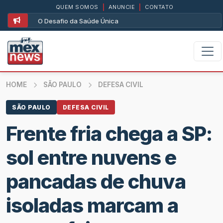
QUEM SOMOS
|
ANUNCIE
|
CONTATO
O Desafio da Saúde Única
HOME
SÃO PAULO
DEFESA CIVIL
SÃO PAULO
DEFESA CIVIL
Frente fria chega a SP:
sol entre nuvens e
pancadas de chuva
isoladas marcam a