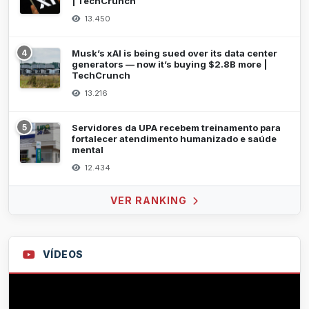
| TechCrunch
13.450
4
Musk’s xAI is being sued over its data center
generators — now it’s buying $2.8B more |
TechCrunch
13.216
5
Servidores da UPA recebem treinamento para
fortalecer atendimento humanizado e saúde
mental
12.434
VER RANKING
VÍDEOS