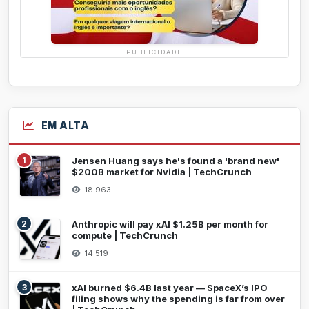
PUBLICIDADE
EM ALTA
1
Jensen Huang says he's found a 'brand new'
$200B market for Nvidia | TechCrunch
18.963
2
Anthropic will pay xAI $1.25B per month for
compute | TechCrunch
14.519
3
xAI burned $6.4B last year — SpaceX’s IPO
filing shows why the spending is far from over