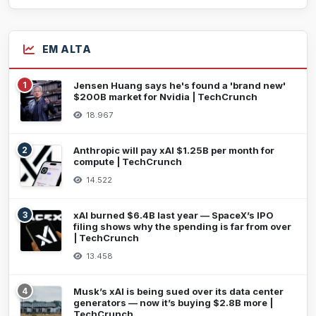
EM ALTA
1
Jensen Huang says he's found a 'brand new'
$200B market for Nvidia | TechCrunch
18.967
2
Anthropic will pay xAI $1.25B per month for
compute | TechCrunch
14.522
3
xAI burned $6.4B last year — SpaceX’s IPO
filing shows why the spending is far from over
| TechCrunch
13.458
4
Musk’s xAI is being sued over its data center
generators — now it’s buying $2.8B more |
TechCrunch