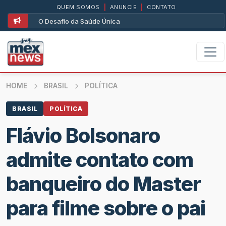
QUEM SOMOS
|
ANUNCIE
|
CONTATO
O Desafio da Saúde Única
HOME
BRASIL
POLÍTICA
BRASIL
POLÍTICA
Flávio Bolsonaro
admite contato com
banqueiro do Master
para filme sobre o pai