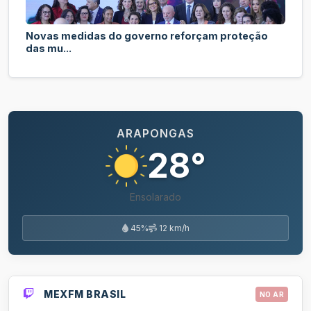
Novas medidas do governo reforçam proteção
das mu...
ARAPONGAS
28°
Ensolarado
45%
12 km/h
MEXFM BRASIL
NO AR