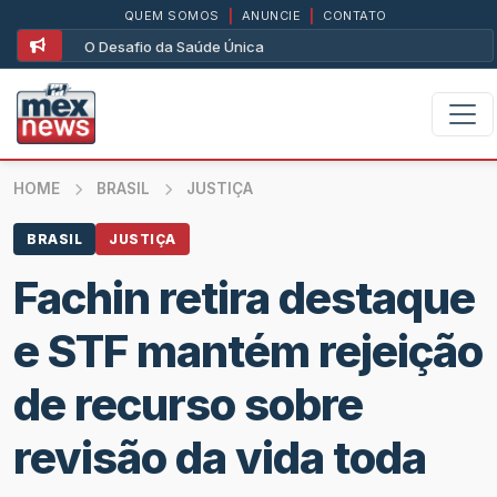
QUEM SOMOS
|
ANUNCIE
|
CONTATO
O Desafio da Saúde Única
HOME
BRASIL
JUSTIÇA
BRASIL
JUSTIÇA
Fachin retira destaque
e STF mantém rejeição
de recurso sobre
revisão da vida toda