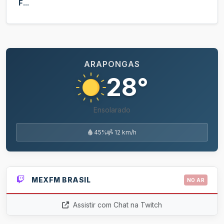
F...
ARAPONGAS
28°
Ensolarado
45%
12 km/h
MEXFM BRASIL
NO AR
Assistir com Chat na Twitch