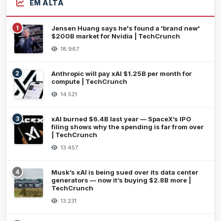
EM ALTA
1
Jensen Huang says he's found a 'brand new'
$200B market for Nvidia | TechCrunch
18.967
2
Anthropic will pay xAI $1.25B per month for
compute | TechCrunch
14.521
3
xAI burned $6.4B last year — SpaceX’s IPO
filing shows why the spending is far from over
| TechCrunch
13.457
4
Musk’s xAI is being sued over its data center
generators — now it’s buying $2.8B more |
TechCrunch
13.231