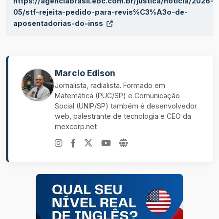
https://agenciabrasil.ebc.com.br/justica/noticia/2026-
05/stf-rejeita-pedido-para-revis%C3%A3o-de-
aposentadorias-do-inss
Marcio Edison
Jornalista, radialista. Formado em
Matemática (PUC/SP) e Comunicação
Social (UNIP/SP) também é desenvolvedor
web, palestrante de tecnologia e CEO da
mexcorp.net