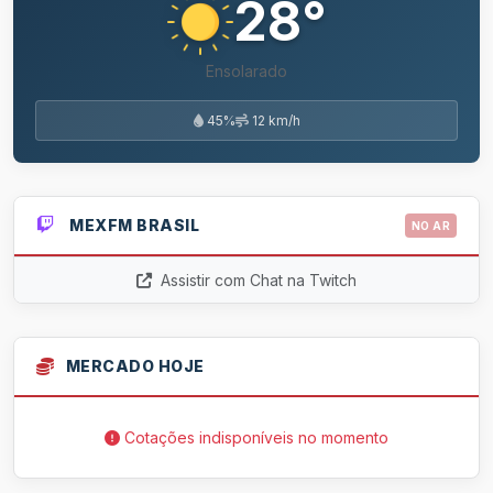
28°
Ensolarado
45%
12 km/h
MEXFM BRASIL
NO AR
Assistir com Chat na Twitch
MERCADO HOJE
Cotações indisponíveis no momento