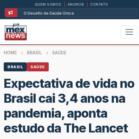
QUEM SOMOS
|
ANUNCIE
|
CONTATO
O Desafio da Saúde Única
HOME
BRASIL
SAÚDE
BRASIL
SAÚDE
Expectativa de vida no
Brasil cai 3,4 anos na
pandemia, aponta
estudo da The Lancet