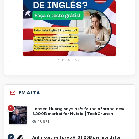
PUBLICIDADE
EM ALTA
1
Jensen Huang says he's found a 'brand new'
$200B market for Nvidia | TechCrunch
18.961
2
Anthropic will pay xAI $1.25B per month for