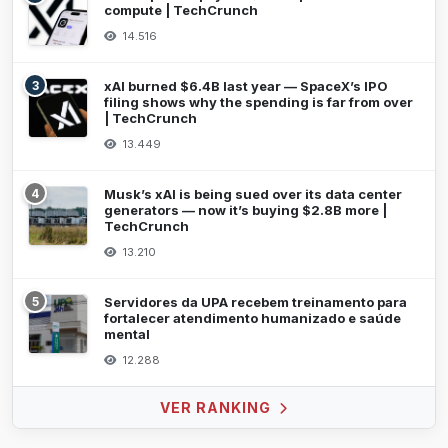
compute | TechCrunch
14.516
3
xAI burned $6.4B last year — SpaceX’s IPO
filing shows why the spending is far from over
| TechCrunch
13.449
4
Musk’s xAI is being sued over its data center
generators — now it’s buying $2.8B more |
TechCrunch
13.210
5
Servidores da UPA recebem treinamento para
fortalecer atendimento humanizado e saúde
mental
12.288
VER RANKING