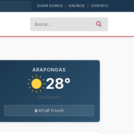
QUEM SOMOS
|
ANUNCIE
|
CONTATO
ARAPONGAS
28°
Ensolarado
45%
12 km/h