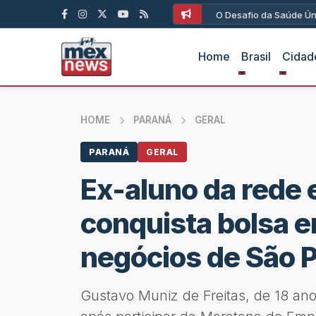
O Desafio da Saúde Ún
Home
Brasil
Cidad
HOME
PARANÁ
GERAL
PARANÁ
GERAL
Ex-aluno da rede 
conquista bolsa 
negócios de São 
Gustavo Muniz de Freitas, de 18 an