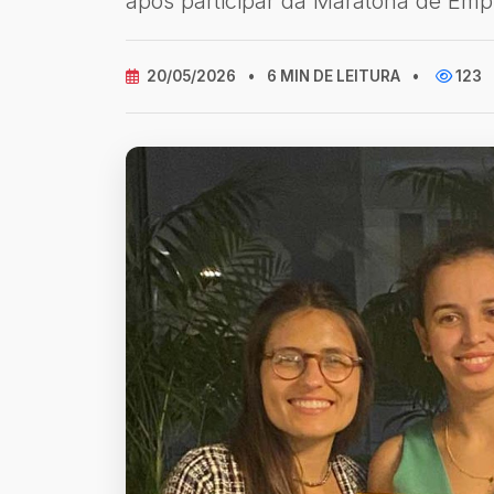
após participar da Maratona de Em
20/05/2026
•
6 MIN DE LEITURA
•
123