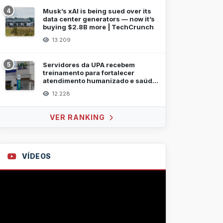
4
Musk’s xAI is being sued over its
data center generators — now it’s
buying $2.8B more | TechCrunch
13.209
5
Servidores da UPA recebem
treinamento para fortalecer
atendimento humanizado e saúde
mental
12.228
VER RANKING
VÍDEOS