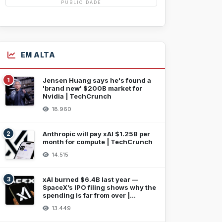
PUBLICIDADE
EM ALTA
1
Jensen Huang says he's found a
'brand new' $200B market for
Nvidia | TechCrunch
18.960
2
Anthropic will pay xAI $1.25B per
month for compute | TechCrunch
14.515
3
xAI burned $6.4B last year —
SpaceX’s IPO filing shows why the
spending is far from over |
TechCrunch
13.449