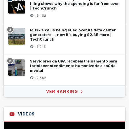
filing shows why the spending is far from over
| TechCrunch
13.462
4
Musk’s xAI is being sued over its data center
generators — now it’s buying $2.8B more |
TechCrunch
13.245
5
Servidores da UPA recebem treinamento para
fortalecer atendimento humanizado e saúde
mental
12.682
VER RANKING
VÍDEOS