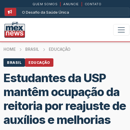
QUEM SOMOS
|
ANUNCIE
|
CONTATO
O Desafio da Saúde Única
HOME
BRASIL
EDUCAÇÃO
BRASIL
EDUCAÇÃO
Estudantes da USP
mantêm ocupação da
reitoria por reajuste de
auxílios e melhorias