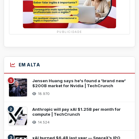
PUBLICIDADE
EM ALTA
1
Jensen Huang says he's found a 'brand new'
$200B market for Nvidia | TechCrunch
18.970
2
Anthropic will pay xAI $1.25B per month for
compute | TechCrunch
14.524
3
xAI burned $6.4B last year — SpaceX’s IPO