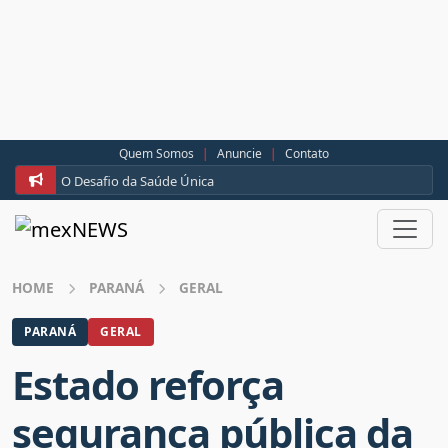
Quem Somos
|
Anuncie
|
Contato
O Desafio da Saúde Única
HOME
PARANÁ
GERAL
PARANÁ
GERAL
Estado reforça
segurança pública da