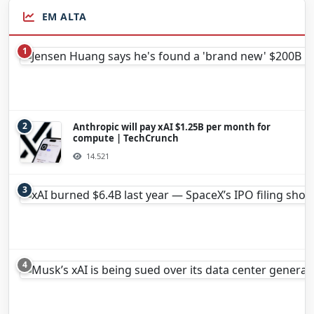
EM ALTA
1
2
Anthropic will pay xAI $1.25B per month for
compute | TechCrunch
14.521
3
4