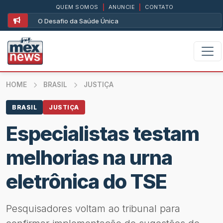
QUEM SOMOS
|
ANUNCIE
|
CONTATO
O Desafio da Saúde Única
HOME
BRASIL
JUSTIÇA
BRASIL
JUSTIÇA
Especialistas testam
melhorias na urna
eletrônica do TSE
Pesquisadores voltam ao tribunal para