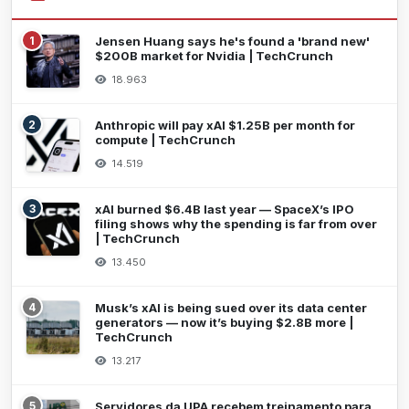
1
Jensen Huang says he's found a 'brand new'
$200B market for Nvidia | TechCrunch
18.963
2
Anthropic will pay xAI $1.25B per month for
compute | TechCrunch
14.519
3
xAI burned $6.4B last year — SpaceX’s IPO
filing shows why the spending is far from over
| TechCrunch
13.450
4
Musk’s xAI is being sued over its data center
generators — now it’s buying $2.8B more |
TechCrunch
13.217
5
Servidores da UPA recebem treinamento para