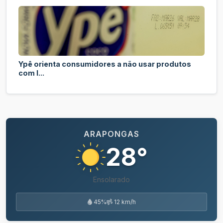
Ypê orienta consumidores a não usar produtos
com l...
ARAPONGAS
28°
Ensolarado
45%
12 km/h