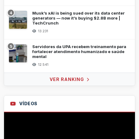
4
Musk’s xAI is being sued over its data center
generators — now it’s buying $2.8B more |
TechCrunch
13.231
5
Servidores da UPA recebem treinamento para
fortalecer atendimento humanizado e saúde
mental
12.541
VER RANKING
VÍDEOS