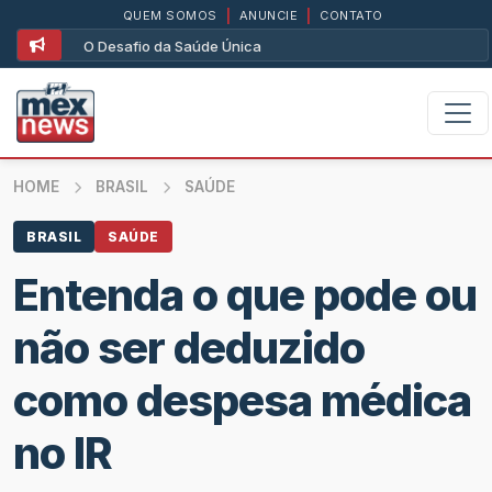
QUEM SOMOS
|
ANUNCIE
|
CONTATO
O Desafio da Saúde Única
HOME
BRASIL
SAÚDE
BRASIL
SAÚDE
Entenda o que pode ou
não ser deduzido
como despesa médica
no IR