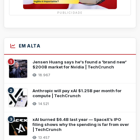
PUBLICIDADE
EM ALTA
1
Jensen Huang says he's found a 'brand new'
$200B market for Nvidia | TechCrunch
18.967
2
Anthropic will pay xAI $1.25B per month for
compute | TechCrunch
14.521
3
xAI burned $6.4B last year — SpaceX’s IPO
filing shows why the spending is far from over
| TechCrunch
13.457